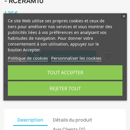
- RCERAM10
1,20 €
Ce site Web utilise ses propres cookies et ceux de
TTC
tiers pour améliorer nos services et vous montrer des
publicités liées à vos préférences en analysant vos
Résistance céramique 1 ohm 10W
habitudes de navigation. Pour donner votre
consentement à son utilisation, appuyez sur le
Quantité
bouton Accepter.

favorite_border
AJOUTER AU PANIER
Politique de cookies
Personnaliser les cookies

En stock
TOUT ACCEPTER
Partager
REJETER TOUT
Description
Détails du produit
Avis Clients (0)