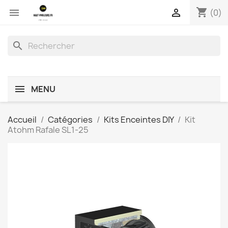
shopping_cart


(0)
search
MENU
Accueil
Catégories
Kits Enceintes DIY
Kit
Atohm Rafale SL1-25