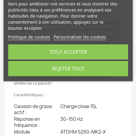
tiers pour améliorer nos services et vous montrer des
Avis Clients (1)
publicités liées à vos préférences en analysant vos
habitudes de navigation. Pour donner votre
consentement à son utilisation, appuyez sur le
Ce caisson de grave ultra compact (26x32x29cm) reproduit
bouton Accepter.
le registre extrême grave avec une vivacité surprenante. Le
Politique de cookies
Personnaliser les cookies
filtre actif spécialement développé, la forte puissance du
module ATOHM S250-MK2-X et le 23cm d’exception
LD230TDR04, ont permis de repousser les limites
TOUT ACCEPTER
récurrentes aux petits caissons. Le
Rafale SL1-25 se
distingue par sa grande rapidité et sa cohérence tout en
REJETER TOUT
conservant une extension dans les premières octaves
remarquable. Des performances ahurissantes pour un
athlète de ce gabarit!
Caractéristiques :
Caisson de grave
Charge close 15L
actif :
Réponse en
30-150 Hz
fréquence :
Module
ATOHM S250-MK2-X