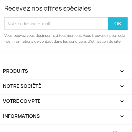
Recevez nos offres spéciales
Vous pouvez vous désinscrire à tout moment. Vous trouverez pour cela
nos informations de contact dans les conditions d'utilisation du site.
PRODUITS

NOTRE SOCIÉTÉ

VOTRE COMPTE

INFORMATIONS
keyboard_arrow_down