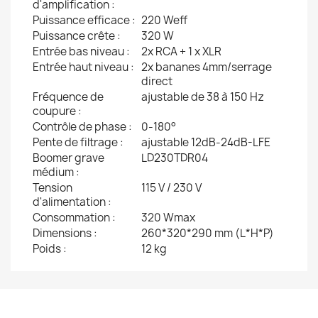
d'amplification :
Puissance efficace :
220 Weff
Puissance crête :
320 W
Entrée bas niveau :
2x RCA + 1 x XLR
Entrée haut niveau :
2x bananes 4mm/serrage
direct
Fréquence de
ajustable de 38 à 150 Hz
coupure :
Contrôle de phase :
0-180°
Pente de filtrage :
ajustable 12dB-24dB-LFE
Boomer grave
LD230TDR04
médium :
Tension
115 V / 230 V
d'alimentation :
Consommation :
320 Wmax
Dimensions :
260*320*290 mm (L*H*P)
Poids :
12 kg