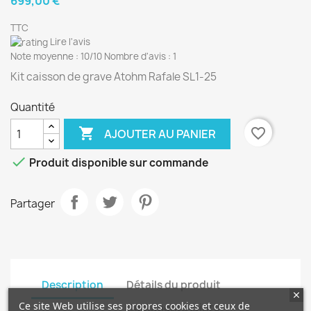
699,00 €
TTC
Lire l'avis
Note moyenne :
10
/10 Nombre d'avis :
1
Kit caisson de grave Atohm Rafale SL1-25
Quantité

favorite_border
AJOUTER AU PANIER

Produit disponible sur commande
Partager
Description
Détails du produit
Ce site Web utilise ses propres cookies et ceux de
Documents joints