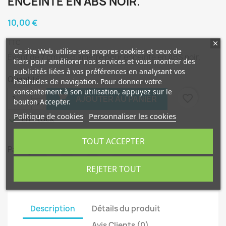
ENCEINTE EN ABS NOIR.
10,00 €
TTC
Ce site Web utilise ses propres cookies et ceux de
Évent de 7 cm de diamètre pour enceinte en ABS noir.
tiers pour améliorer nos services et vous montrer des
publicités liées à vos préférences en analysant vos
Quantité
habitudes de navigation. Pour donner votre
consentement à son utilisation, appuyez sur le

favorite_border
AJOUTER AU PANIER
bouton Accepter.
Politique de cookies
Personnaliser les cookies

En stock
TOUT ACCEPTER
Partager
REJETER TOUT
Description
Détails du produit
Avis Clients (0)